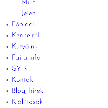
Múlt
Jelen
Főoldal
Kennelről
Kutyáink
Fajta info
GYIK
Kontakt
Blog, hírek
Kiállítások